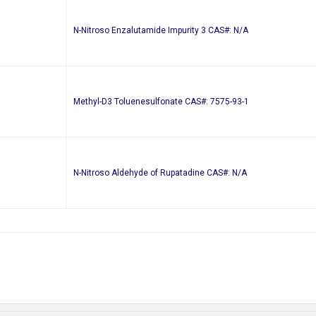
N-Nitroso Enzalutamide Impurity 3 CAS#: N/A
Methyl-D3 Toluenesulfonate CAS#: 7575-93-1
N-Nitroso Aldehyde of Rupatadine CAS#: N/A