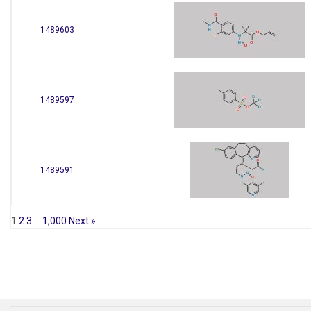
1489603
1489597
1489591
1
2
3
…
1,000
Next »