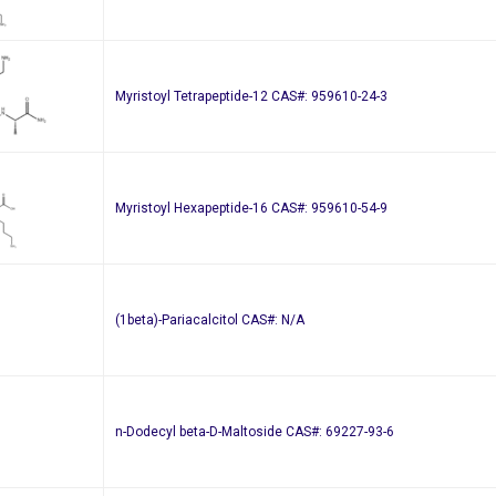
Myristoyl Tetrapeptide-12 CAS#: 959610-24-3
Myristoyl Hexapeptide-16 CAS#: 959610-54-9
(1beta)-Pariacalcitol CAS#: N/A
n-Dodecyl beta-D-Maltoside CAS#: 69227-93-6