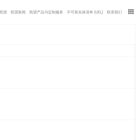
凯望
凯望新闻
凯望产品与定制服务
不可靠实体清单 (UEL)
联系我们